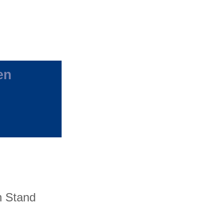
en
n Stand