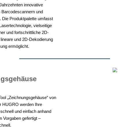
 Jahrzehnten innovative
n Barcodescannern und
 Die Produktpalette umfasst
Lasertechnologie, vielseitige
ner und fortschrittliche 2D-
e lineare und 2D-Dekodierung
sung ermöglicht.
ngsgehäuse
Tool „Zeichnungsgehäuse“ von
er HUGRO werden Ihre
schnell und einfach anhand
n Vorgaben gefertigt –
chnell.