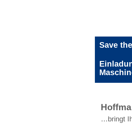
Save the
Einladu
Maschin
Hoffma
…bringt I