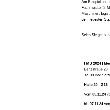
Am Beispiel unse
Fachmesse für Ma
Maschinen, logis
den neuesten Sta
Seien Sie gespann
FMB 2024 | Mes
Benzstraße 23
32108 Bad Salzu
Halle 20 - G16
Vom
05.11.24
v
bis
07.11.24
vo