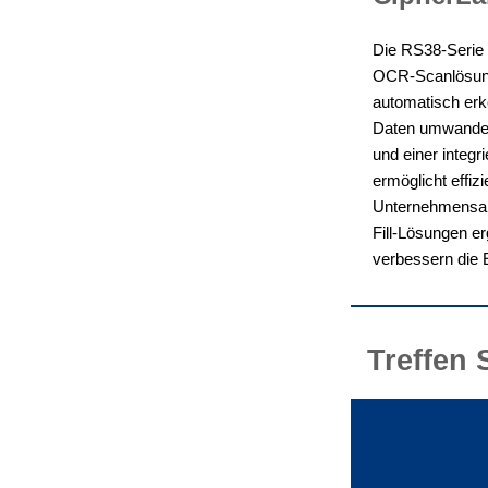
Die RS38-Serie 
OCR-Scanlösung
automatisch erke
Daten umwandel
und einer integr
ermöglicht effiz
Unternehmensan
Fill-Lösungen er
verbessern die E
Treffen 