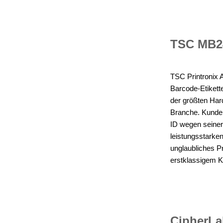
TSC MB24
TSC Printronix A
Barcode-Etiket
der größten Har
Branche. Kunden
ID wegen seiner
leistungsstarke
unglaubliches P
erstklassigem 
CipherL