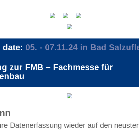
 date:
05. - 07.11.24 in Bad Salzufl
ng zur FMB – Fachmesse für
enbau
nn
hre Datenerfassung wieder auf den neuste