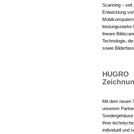
Scanning – seit
Entwicklung vo
Mobilcomputern.
leistungsstarke 
lineare Bildscan
Technologie, di
sowie Bilderfas
HUGRO
Zeichnu
Mit dem neuen 
unserem Partn
Sondergehäuse 
Ihrer technische
individuell und s