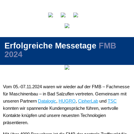
Erfolgreiche Messetage
FMB
2024
Vom 05.-07.11.2024 waren wir wieder auf der FMB – Fachmesse
für Maschinenbau – in Bad Salzuflen vertreten. Gemeinsam mit
unseren Partnern
Datalogic
,
HUGRO
,
CipherLab
und
TSC
konnten wir spannende Kundengespräche führen, wertvolle
Kontakte knüpfen und unsere neuesten Technologien
präsentieren.